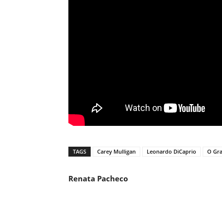
TAGS
Carey Mulligan
Leonardo DiCaprio
O Gra
Renata Pacheco