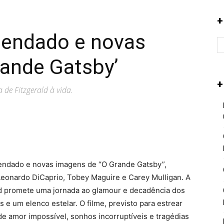
+
egendado e novas
rande Gatsby’
+
 de Fitzgerald à vida.
egendado e novas imagens de “O Grande Gatsby”,
Leonardo DiCaprio, Tobey Maguire e Carey Mulligan. A
ld promete uma jornada ao glamour e decadência dos
e um elenco estelar. O filme, previsto para estrear
 de amor impossível, sonhos incorruptíveis e tragédias