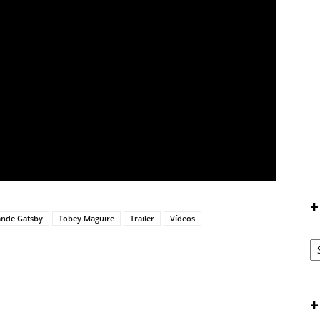
+
nde Gatsby
Tobey Maguire
Trailer
Vídeos
+
T
+