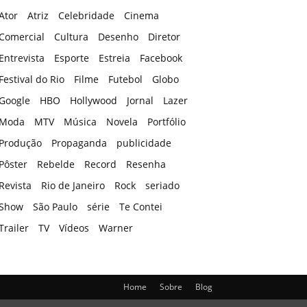
Ator
Atriz
Celebridade
Cinema
Comercial
Cultura
Desenho
Diretor
Entrevista
Esporte
Estreia
Facebook
Festival do Rio
Filme
Futebol
Globo
Google
HBO
Hollywood
Jornal
Lazer
Moda
MTV
Música
Novela
Portfólio
Produção
Propaganda
publicidade
Pôster
Rebelde
Record
Resenha
Revista
Rio de Janeiro
Rock
seriado
Show
São Paulo
série
Te Contei
Trailer
TV
Vídeos
Warner
Home
Sobre
Blog