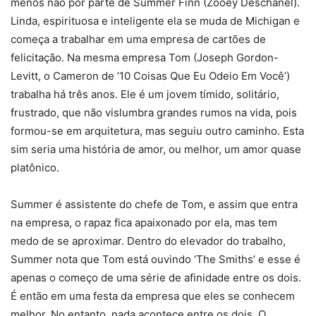
menos não por parte de Summer Finn (Zooey Deschanel).
Linda, espirituosa e inteligente ela se muda de Michigan e
começa a trabalhar em uma empresa de cartões de
felicitação. Na mesma empresa Tom (Joseph Gordon-
Levitt, o Cameron de ’10 Coisas Que Eu Odeio Em Você’)
trabalha há três anos. Ele é um jovem tímido, solitário,
frustrado, que não vislumbra grandes rumos na vida, pois
formou-se em arquitetura, mas seguiu outro caminho. Esta
sim seria uma história de amor, ou melhor, um amor quase
platônico.
Summer é assistente do chefe de Tom, e assim que entra
na empresa, o rapaz fica apaixonado por ela, mas tem
medo de se aproximar. Dentro do elevador do trabalho,
Summer nota que Tom está ouvindo ‘The Smiths’ e esse é
apenas o começo de uma série de afinidade entre os dois.
É então em uma festa da empresa que eles se conhecem
melhor. No entanto, nada acontece entre os dois. O