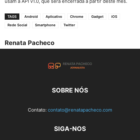
usam a API v1.0, que será encerrada a partir deste mês.
TAGS
Android
Aplicativo
Chrome
Gadget
iOS
Rede Social
Smartphone
Twitter
Renata Pacheco
SOBRE NÓS
Contato:
contato@renatapacheco.com
SIGA-NOS