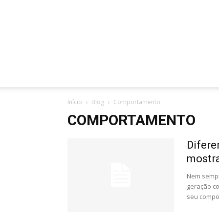
Início
Blog
Comportamento
COMPORTAMENTO
Difere
mostra
Nem sempre
geração co
seu compor