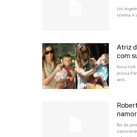
Los Angeles
cinema. A 
Atriz 
com su
Nova York 
Jessica Pa
and...
Robert
namor
Rio de Jan
namorando 