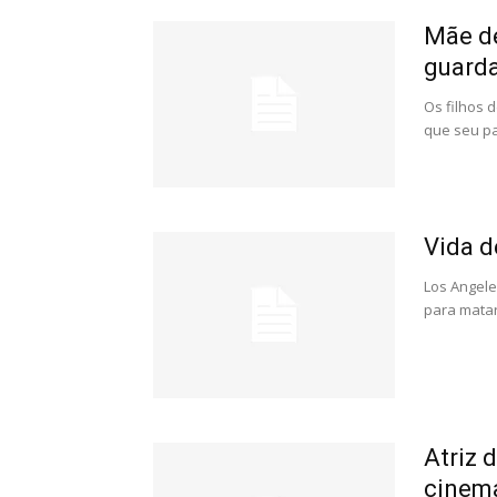
Mãe de
guarda
Os filhos 
que seu pa
Vida d
Los Angele
para matar
Atriz d
cinem