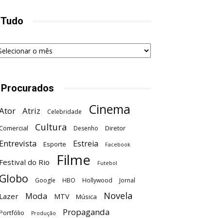
 Tudo
udo
 Procurados
Cinema
Ator
Atriz
Celebridade
Cultura
Comercial
Diretor
Desenho
Entrevista
Estreia
Esporte
Facebook
Filme
Festival do Rio
Futebol
Globo
Google
HBO
Hollywood
Jornal
Novela
Moda
Lazer
MTV
Música
Propaganda
Portfólio
Produção