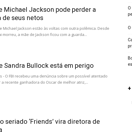
O 
 Michael Jackson pode perder a
p
 de seus netos
O 
de Michael Jackson estão às voltas com outra polêmica. Desde
i morreu, a mãe de Jackson ficou com a guarda...
Ca
p
Bo
e Sandra Bullock está em perigo
es
s - O FBI recebeu uma denúncia sobre um possível atentado
 a recente ganhadora do Oscar de melhor atriz,...
+
o seriado ‘Friends’ vira diretora de
a