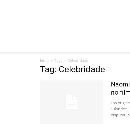
Início
Tags
Celebridade
Tag: Celebridade
Naomi 
no fil
Los Angele
"Blonde", 
disputou o.