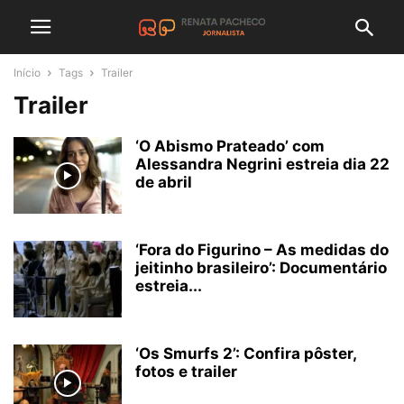
Início
Tags
Trailer
Trailer
‘O Abismo Prateado’ com
Alessandra Negrini estreia dia 22
de abril
‘Fora do Figurino – As medidas do
jeitinho brasileiro’: Documentário
estreia...
‘Os Smurfs 2’: Confira pôster,
fotos e trailer