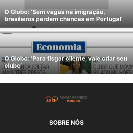
O Globo: ‘Sem vagas na imigração,
brasileiros perdem chances em Portugal’
O Globo: ‘Para fisgar cliente, vale criar seu
clube’
SOBRE NÓS