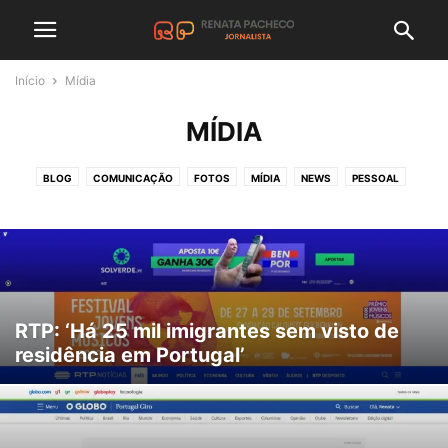
Início
Mídia
MÍDIA
BLOG
COMUNICAÇÃO
FOTOS
MÍDIA
NEWS
PESSOAL
PORTFOLIO
PROFISSIONAL
VÍDEOS
RTP: ‘Há 25 mil imigrantes sem visto de
residência em Portugal’