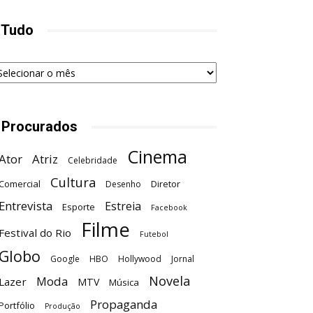
 Tudo
udo
 Procurados
Cinema
Ator
Atriz
Celebridade
Cultura
Comercial
Diretor
Desenho
Entrevista
Estreia
Esporte
Facebook
Filme
Festival do Rio
Futebol
Globo
Google
HBO
Hollywood
Jornal
Novela
Moda
Lazer
MTV
Música
Propaganda
Portfólio
Produção