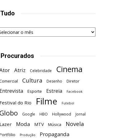
 Tudo
udo
 Procurados
Cinema
Ator
Atriz
Celebridade
Cultura
Comercial
Diretor
Desenho
Entrevista
Estreia
Esporte
Facebook
Filme
Festival do Rio
Futebol
Globo
Google
HBO
Hollywood
Jornal
Novela
Moda
Lazer
MTV
Música
Propaganda
Portfólio
Produção