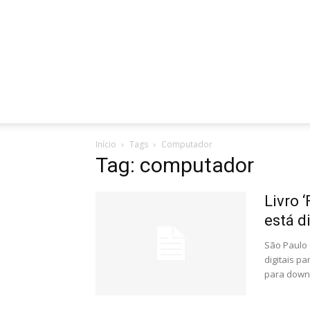
Início
Tags
Computador
Tag: computador
Livro 
está d
São Paulo 
digitais pa
para downl