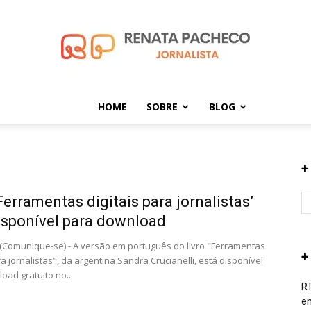
HOME
SOBRE
BLOG
Renata
+
‘Ferramentas digitais para jornalistas’
Pacheco
isponível para download
(Comunique-se) - A versão em português do livro "Ferramentas
+
ra jornalistas", da argentina Sandra Crucianelli, está disponível
oad gratuito no...
RT
em