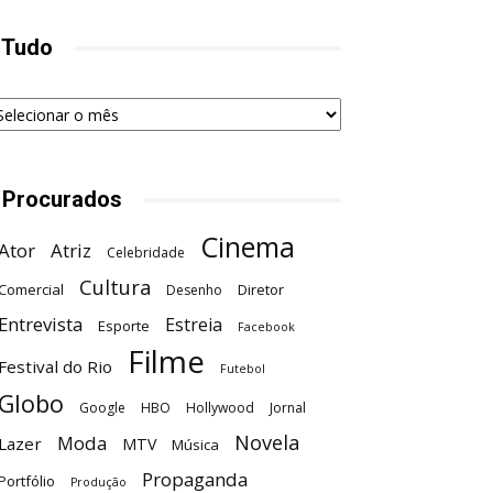
 Tudo
udo
 Procurados
Cinema
Ator
Atriz
Celebridade
Cultura
Comercial
Diretor
Desenho
Entrevista
Estreia
Esporte
Facebook
Filme
Festival do Rio
Futebol
Globo
Google
HBO
Hollywood
Jornal
Novela
Moda
Lazer
MTV
Música
Propaganda
Portfólio
Produção