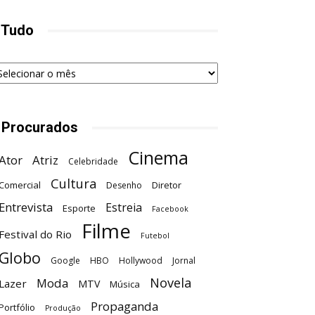
 Tudo
udo
 Procurados
Cinema
Ator
Atriz
Celebridade
Cultura
Comercial
Diretor
Desenho
Entrevista
Estreia
Esporte
Facebook
Filme
Festival do Rio
Futebol
Globo
Google
HBO
Hollywood
Jornal
Novela
Moda
Lazer
MTV
Música
Propaganda
Portfólio
Produção