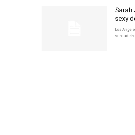
Sarah 
sexy d
Los Angele
verdadeiro