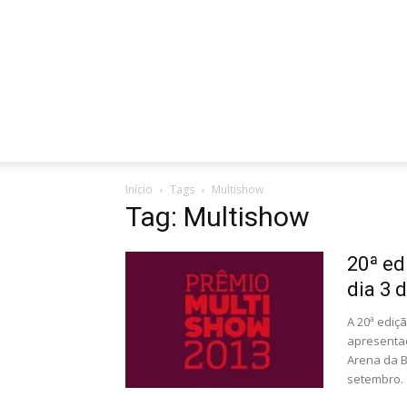
Início
Tags
Multishow
Tag: Multishow
20ª ed
dia 3 
A 20ª ediç
apresentad
Arena da B
setembro.