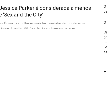
O 
Jessica Parker é considerada a menos
p
e ‘Sex and the City’
O 
s - É uma das mulheres mais bem vestidas do mundo e um
 ícone do estilo. Milhões de fãs sonham em parecer...
Ca
p
Bo
es
+