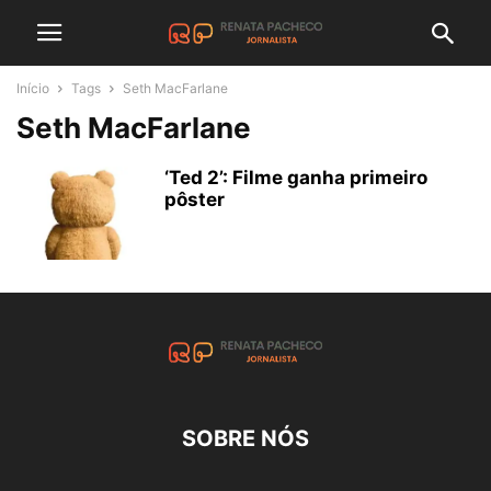
Início
Tags
Seth MacFarlane
Seth MacFarlane
‘Ted 2’: Filme ganha primeiro
pôster
SOBRE NÓS