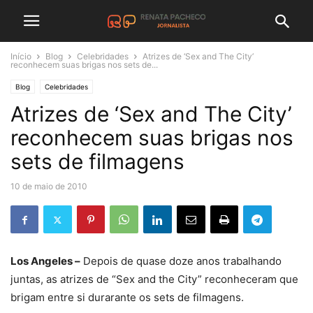
Início
Blog
Celebridades
Atrizes de ‘Sex and The City’
reconhecem suas brigas nos sets de...
Blog
Celebridades
Atrizes de ‘Sex and The City’
reconhecem suas brigas nos
sets de filmagens
10 de maio de 2010
Los Angeles –
Depois de quase doze anos trabalhando
juntas, as atrizes de “Sex and the City” reconheceram que
brigam entre si durarante os sets de filmagens.