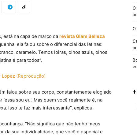
O 
p
O 
s, está na capa de março da
revista Glam Belleza
Ca
enha, ela falou sobre o diferencial das latinas:
p
branco, caramelo. Temos loiras, olhos azuis, olhos
atina é para todos”.
Bo
e
+
bém falou sobre seu corpo, constantemente elogiado
ar ‘essa sou eu’. Mas quem você realmente é, na
. Isso te faz mais interessante”, explicou.
toconfiança. “Não significa que não tenho meus
 da sua individualidade, que você é especial e