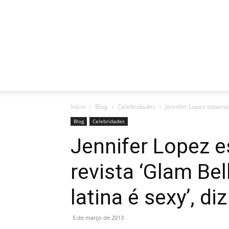
Início
Blog
Celebridades
Jennifer Lopez estampa 
Blog
Celebridades
Jennifer Lopez 
revista ‘Glam Bel
latina é sexy’, diz
5 de março de 2013