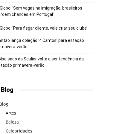
Globo: ‘Sem vagas na imigração, brasileiros
erdem chances em Portugal’
Globo: ‘Para fisgar cliente, vale criar seu clube’
ntão lança coleção ‘4 Cantos’ para estação
rimavera-verão
lsa saco da Soulier volta a ser tendência da
stação primavera-verão
 Blog
Blog
Artes
Beleza
Celebridades