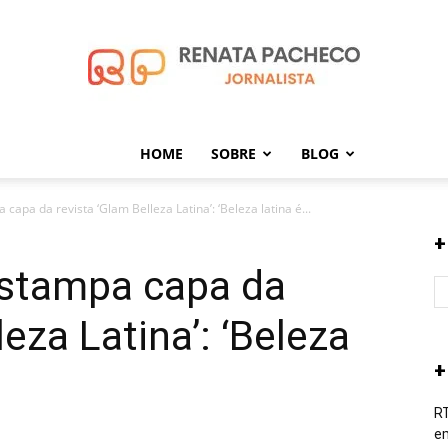
HOME
SOBRE
BLOG
Renata
capa da revista ‘Glam Belleza Latina’: ‘Beleza latina é...
+
estampa capa da
Pacheco
leza Latina’: ‘Beleza
+
RT
em