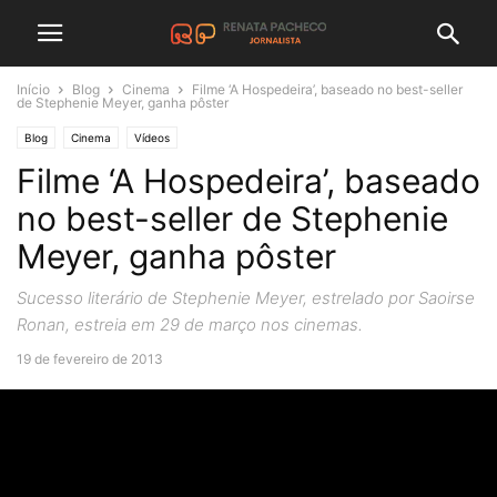
Início
Blog
Cinema
Filme ‘A Hospedeira’, baseado no best-seller
de Stephenie Meyer, ganha pôster
Blog
Cinema
Vídeos
Filme ‘A Hospedeira’, baseado
no best-seller de Stephenie
Meyer, ganha pôster
Sucesso literário de Stephenie Meyer, estrelado por Saoirse
Ronan, estreia em 29 de março nos cinemas.
19 de fevereiro de 2013