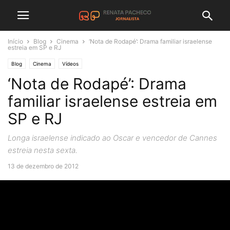
Início
Blog
Cinema
‘Nota de Rodapé’: Drama familiar israelense
estreia em SP e RJ
Blog
Cinema
Vídeos
‘Nota de Rodapé’: Drama
familiar israelense estreia em
SP e RJ
Longa israelense indicado ao Oscar e vencedor de Cannes
estreia nesta sexta.
13 de dezembro de 2012