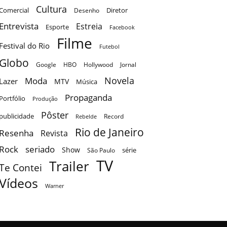
Cultura
Comercial
Diretor
Desenho
Entrevista
Estreia
Esporte
Facebook
Filme
Festival do Rio
Futebol
Globo
Google
HBO
Hollywood
Jornal
Novela
Moda
Lazer
MTV
Música
Propaganda
Portfólio
Produção
Pôster
publicidade
Record
Rebelde
Rio de Janeiro
Resenha
Revista
Rock
seriado
Show
série
São Paulo
TV
Trailer
Te Contei
Vídeos
Warner