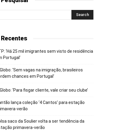
 Pesquisar
 Recentes
P: ‘Há 25 mil imigrantes sem visto de residência
 Portugal’
Globo: ‘Sem vagas na imigração, brasileiros
erdem chances em Portugal’
Globo: ‘Para fisgar cliente, vale criar seu clube’
ntão lança coleção ‘4 Cantos’ para estação
rimavera-verão
lsa saco da Soulier volta a ser tendência da
stação primavera-verão