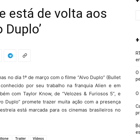
+
e está de volta aos
 Duplo’
+
RT
em
O 
mas no dia 1º de março com o filme “Alvo Duplo” (Bullet
p
, conhecido por seu trabalho na franquia Alien e em
mbém com Taylor Know, de “Velozes & Furiosos 5”, e
O 
vo Duplo” promete trazer muita ação com a presença
Ca
streia está marcada para os cinemas brasileiros no
p
Bo
e
allone
Trailer
Vídeos