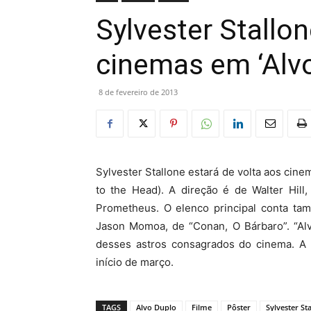
Sylvester Stallon
cinemas em ‘Alvo
8 de fevereiro de 2013
Sylvester Stallone estará de volta aos cine
to the Head). A direção é de Walter Hill
Prometheus. O elenco principal conta ta
Jason Momoa, de “Conan, O Bárbaro”. “Al
desses astros consagrados do cinema. A e
início de março.
TAGS
Alvo Duplo
Filme
Pôster
Sylvester St