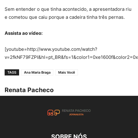
Sem entender o que tinha acontecido, a apresentadora riu
e cometou que caiu porque a cadeira tinha três pernas.
Assista ao vídeo:
[youtube=http://www.youtube.com/watch?
v=2fkNF79FZPI&hl=pt_BR&fs=1&color1=0xe1600f&color2=0x
TAGS
Ana Maria Braga
Mais Você
Renata Pacheco
SOBRE NÓS