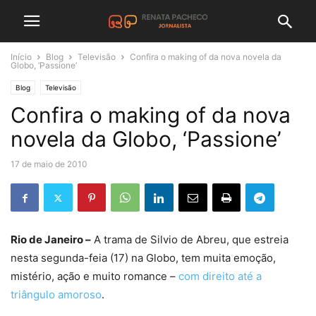
Início
Blog
Televisão
Confira o making of da nova novela da
Globo, ‘Passione’
Blog
Televisão
Confira o making of da nova
novela da Globo, ‘Passione’
17 de maio de 2010
Rio de Janeiro –
A trama de Silvio de Abreu, que estreia
nesta segunda-feia (17) na Globo, tem muita emoção,
mistério, ação e muito romance –
com direito até a
triângulo amoroso
.