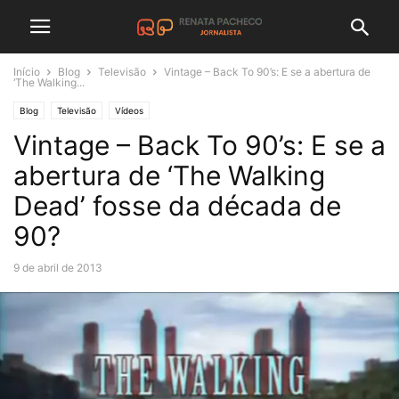
Início
Blog
Televisão
Vintage – Back To 90’s: E se a abertura de
‘The Walking...
Blog
Televisão
Vídeos
Vintage – Back To 90’s: E se a
abertura de ‘The Walking
Dead’ fosse da década de
90?
9 de abril de 2013