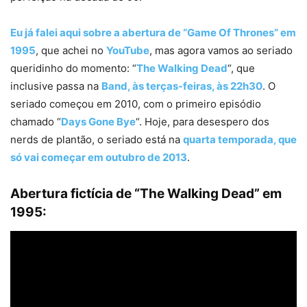
Eu já falei aqui sobre a abertura de “Game Of Thrones” em
1995
, que achei no
YouTube
, mas agora vamos ao seriado
queridinho do momento: “
The Walking Dead
“, que
inclusive passa na
Band, às terças-feiras, às 22h30
. O
seriado começou em 2010, com o primeiro episódio
chamado “
Days Gone Bye
“. Hoje, para desespero dos
nerds de plantão, o seriado está na
quarta temporada, que
só vai começar em outubro de 2013
.
Abertura fictícia de “The Walking Dead” em
1995: