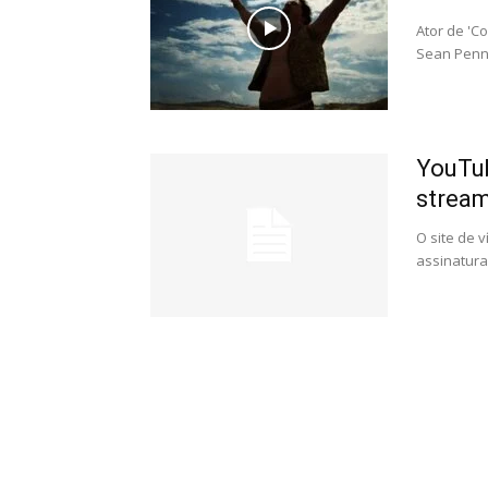
Ator de 'C
Sean Penn 
YouTub
strea
O site de 
assinatura