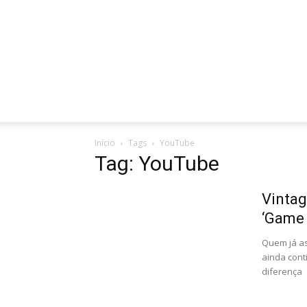
Início
Tags
YouTube
Tag: YouTube
Vintag
‘Game 
Quem já as
ainda cont
diferença