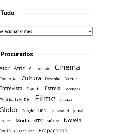
 Tudo
udo
 Procurados
Cinema
Ator
Atriz
Celebridade
Cultura
Comercial
Diretor
Desenho
Entrevista
Estreia
Esporte
Facebook
Filme
Festival do Rio
Futebol
Globo
Google
HBO
Hollywood
Jornal
Novela
Moda
Lazer
MTV
Música
Propaganda
Portfólio
Produção