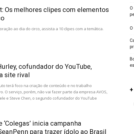
O 
st: Os melhores clipes com elementos
p
co
O 
ação ao dia do circo, assista a 10 clipes com a temática.
Ca
p
Bo
urley, cofundador do YouTube,
es
 site rival
to terá foco na criação de conteúdo e no trabalho
+
vo. O serviço, porém, não vai fazer parte da empresa AVOS,
 ele e Steve Chen, o segundo cofundador do YouTube
e ‘Colegas’ inicia campanha
anPenn para trazer ídolo ao Brasil