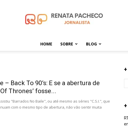
HOME
SOBRE
BLOG
Renata
+
e – Back To 90’s: E se a abertura de
Pacheco
Of Thrones’ fosse...
sistiu "Barrados No Baile", ou até mesmo as séries "C.S.I.", que
+
inuam com o mesmo tipo de abertura, não vão sentir muita
RT
em