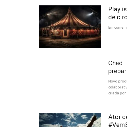
Playli
de cir
Em comemor
Chad H
prepara
Novo produ
colaborati
criada por
Ator d
#VemSe